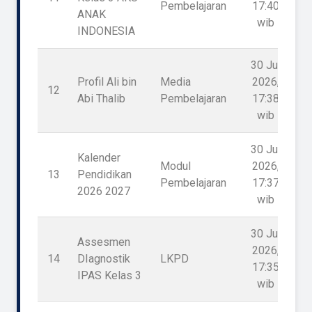
Pembelajaran
17:40
ANAK
wib
INDONESIA
30 Jul
Profil Ali bin
Media
2026,
12
1
Abi Thalib
Pembelajaran
17:38
wib
30 Jul
Kalender
Modul
2026,
13
Pendidikan
1
Pembelajaran
17:37
2026 2027
wib
30 Jul
Assesmen
2026,
14
DIagnostik
LKPD
1
17:35
IPAS Kelas 3
wib