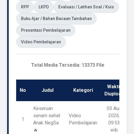
RPP
LKPD
Evaluasi / Latihan Soal / Kuis
Buku Ajar / Bahan Bacaan Tambahan
Presentasi Pembelajaran
Video Pembelajaran
Total Media Tersedia: 13373 File
Waktu
No
Judul
Kategori
D
Diupload
Keseruan
03 Aug
senam sehat
Video
2026,
1
Anak NegSa
Pembelajaran
09:53
🔥
wib