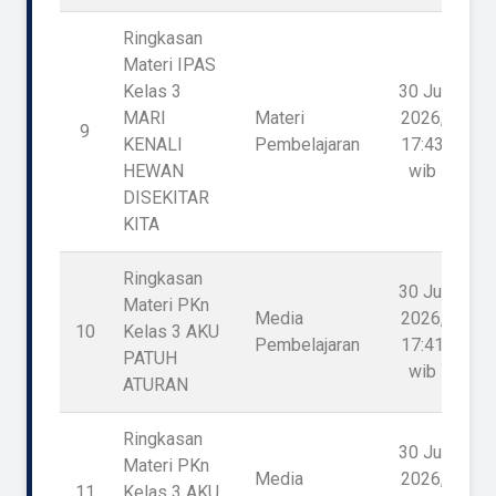
Ringkasan
Materi IPAS
Kelas 3
30 Jul
MARI
Materi
2026,
9
1
KENALI
Pembelajaran
17:43
HEWAN
wib
DISEKITAR
KITA
Ringkasan
30 Jul
Materi PKn
Media
2026,
10
Kelas 3 AKU
1
Pembelajaran
17:41
PATUH
wib
ATURAN
Ringkasan
30 Jul
Materi PKn
Media
2026,
11
Kelas 3 AKU
1