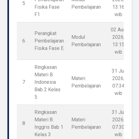
5
Fisika Fase
Pembelajaran
13:16
F1
wib
02 Aug
Perangkat
Modul
2026,
6
Pembelajaran
Pembelajaran
13:15
Fisika Fase E
wib
Ringkasan
31 Jul
Materi B.
Materi
2026,
7
Indonesia
1
Pembelajaran
07:34
Bab 2 Kelas
wib
5
Ringkasan
31 Jul
Materi B.
Materi
2026,
8
1
Inggris Bab 1
Pembelajaran
07:30
Kelas 3
wib