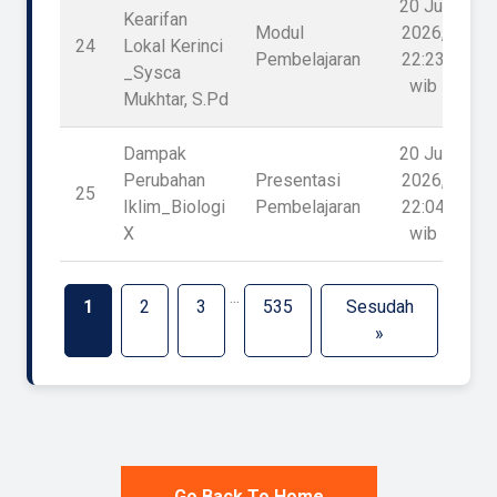
20 Jul
Kearifan
Modul
2026,
24
Lokal Kerinci
1
Pembelajaran
22:23
_Sysca
wib
Mukhtar, S.Pd
Dampak
20 Jul
Perubahan
Presentasi
2026,
25
1
Iklim_Biologi
Pembelajaran
22:04
X
wib
...
1
2
3
535
Sesudah
»
Go Back To Home