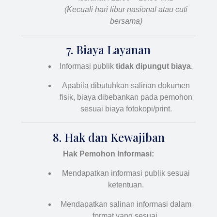
(Kecuali hari libur nasional atau cuti
bersama)
7. Biaya Layanan
Informasi publik
tidak dipungut biaya
.
Apabila dibutuhkan salinan dokumen
fisik, biaya dibebankan pada pemohon
sesuai biaya fotokopi/print.
8. Hak dan Kewajiban
Hak Pemohon Informasi:
Mendapatkan informasi publik sesuai
ketentuan.
Mendapatkan salinan informasi dalam
format yang sesuai.