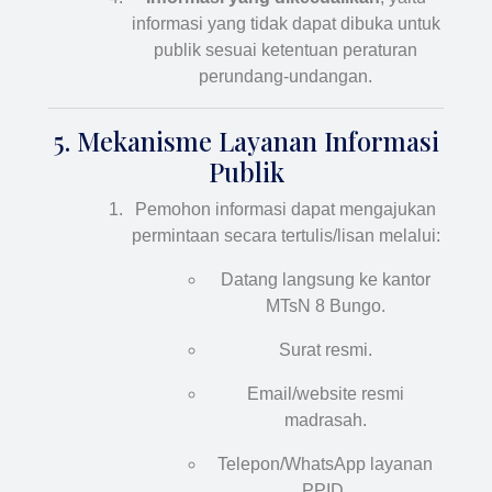
informasi yang tidak dapat dibuka untuk
publik sesuai ketentuan peraturan
perundang-undangan.
5. Mekanisme Layanan Informasi
Publik
Pemohon informasi dapat mengajukan
permintaan secara tertulis/lisan melalui:
Datang langsung ke kantor
MTsN 8 Bungo.
Surat resmi.
Email/website resmi
madrasah.
Telepon/WhatsApp layanan
PPID.