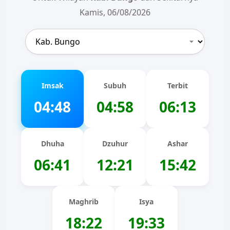
Kamis, 06/08/2026
Imsak
Subuh
Terbit
04:48
04:58
06:13
Dhuha
Dzuhur
Ashar
06:41
12:21
15:42
Maghrib
Isya
18:22
19:33