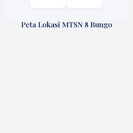
Peta Lokasi MTSN 8 Bungo