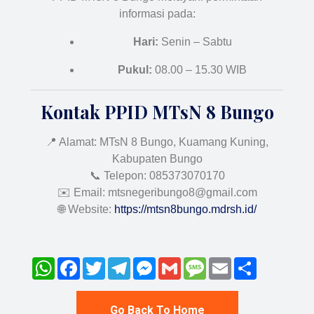
informasi pada:
Hari:
Senin – Sabtu
Pukul:
08.00 – 15.30 WIB
Kontak PPID MTsN 8 Bungo
📍 Alamat: MTsN 8 Bungo, Kuamang Kuning,
Kabupaten Bungo
📞 Telepon: 085373070170
✉️ Email:
mtsnegeribungo8@gmail.com
🌐 Website:
https://mtsn8bungo.mdrsh.id/
WhatsApp
Facebook
Twitter
Telegram
Messenger
Gmail
Message
Email
Share
Go Back To Home